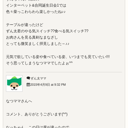
インターペット&合同誕生日会1では
色々柴っこわらわら楽しかったね♪♪
テーブルが違ったけど
ずん太君のやる気スイッチ??食べる気スイッチ??
お肉さんを見る真剣なまなざし
とっても微笑ましく拝見しました～♪♪
元気で欲している姿や食べている姿、いつまでも見ていたい!!!
そう思ってしまうなつママでしたよぉ^^
ずん太ママ
2015年4月9日 at 9:32 PM
なつママさんへ
コメント、ありがとうございます(^^)
なっちゃん、この日は席が違ったので、