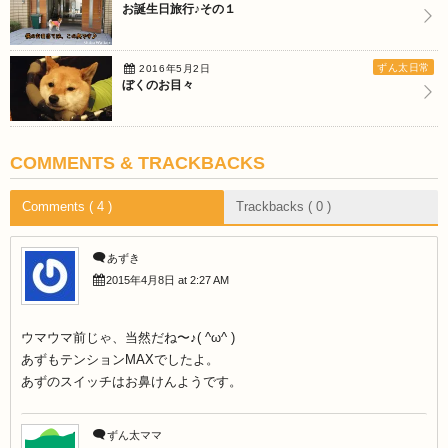
お誕生日旅行♪その１
ずん太日常
2016年5月2日
ぼくのお目々
COMMENTS & TRACKBACKS
Comments ( 4 )
Trackbacks ( 0 )
あずき
2015年4月8日 at 2:27 AM
ウマウマ前じゃ、当然だね〜♪( ^ω^ )
あずもテンションMAXでしたよ。
あずのスイッチはお鼻けんようです。
ずん太ママ