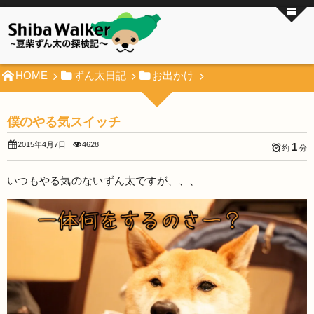
HOME
ずん太日記
お出かけ
僕のやる気スイッチ
2015年4月7日
4628
1
約
分
いつもやる気のないずん太ですが、、、