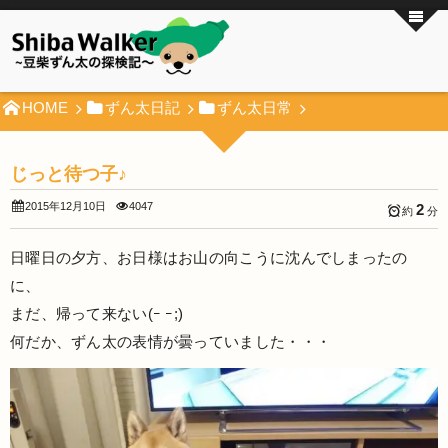
HOME
ずん太日記
ずん太日常
じっと待つ子♪
2015年12月10日
4047
2
約
分
日曜日の夕方、お日様はお山の向こうに沈んでしまったの
に、
まだ、帰って来ない(ｰ ｰ;)
何だか、ずん太の表情が曇っていました・・・