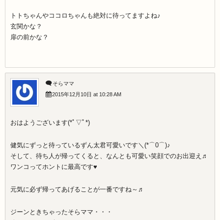
トトちゃんやココロちゃんも絶対に待ってますよね♪
玄関かな？
扉の前かな？
そらママ
2015年12月10日 at 10:28 AM
おはようございます(*ﾟ▽ﾟ*)
健気にずっと待っているずん太君可愛いです＼(*⌒0⌒)♪
そして、待ち人が帰ってくると、なんとも可愛い笑顔でのお出迎え♬
ワンコってホントに最高です♥
元気に必ず帰ってあげることが一番ですね～♬
ジーンときちゃったそらママ・・・