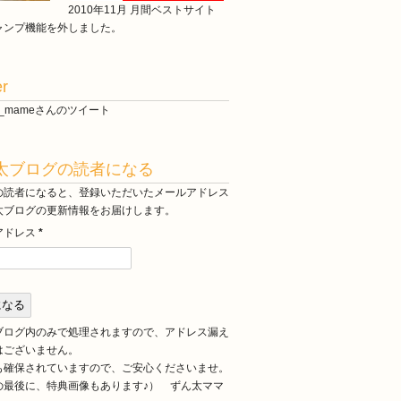
10年11月 月間ベストサイト
ャンプ機能を外しました。
er
ta_mameさんのツイート
太ブログの読者になる
の読者になると、登録いただいたメールアドレス
太ブログの更新情報をお届けします。
アドレス
*
ブログ内のみで処理されますので、アドレス漏え
はございません。
も確保されていますので、ご安心くださいませ。
の最後に、特典画像もあります♪） ずん太ママ