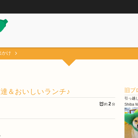
出かけ
旧ブ
達＆おいしいランチ♪
引っ越
2
約
分
Shiba
、
♪