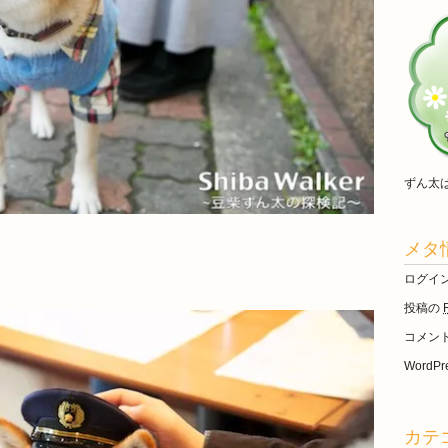
ずん太
メタ
ログイ
投稿の
コメン
WordPre
カテ