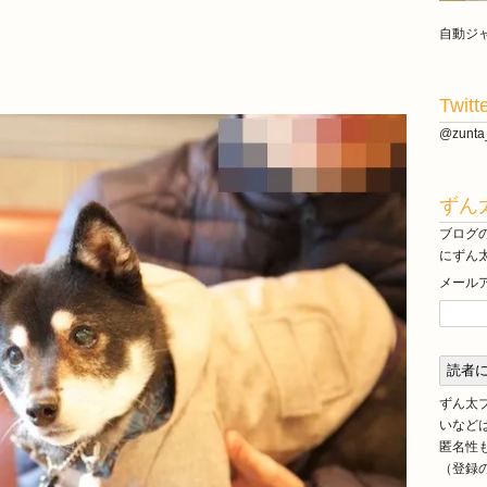
20
自動ジ
Twitt
@zun
ずん
ブログ
にずん
メール
ずん太
いなど
匿名性
（登録