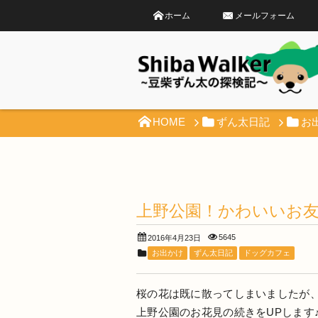
ホーム
メールフォーム
HOME
ずん太日記
お
上野公園！かわいいお友
5645
2016年4月23日
お出かけ
ずん太日記
ドッグカフェ
桜の花は既に散ってしまいましたが
上野公園のお花見の続きをUPします