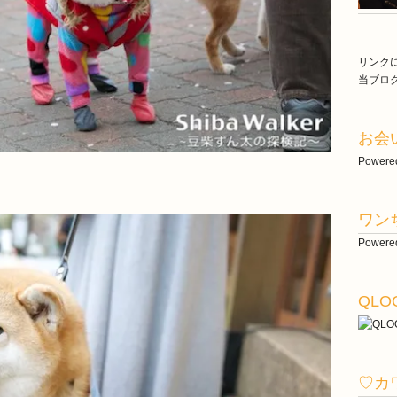
リンク
当ブロ
お会
Powere
ワン
Powere
QLO
♡カ