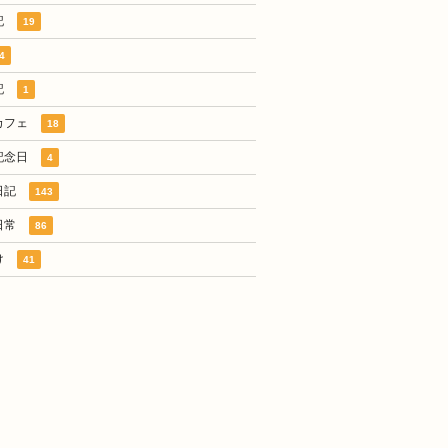
記
19
4
記
1
カフェ
18
記念日
4
日記
143
日常
86
け
41