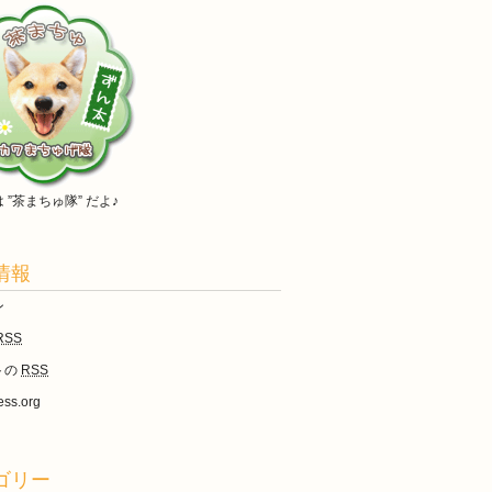
は
”茶まちゅ隊”
だよ♪
情報
ン
RSS
トの
RSS
ss.org
ゴリー