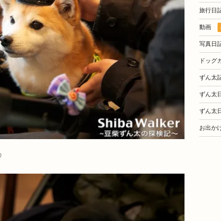
旅行日
動画
写真日
ドッグ
ずん太
ずん太
ずん太
お出か
♡