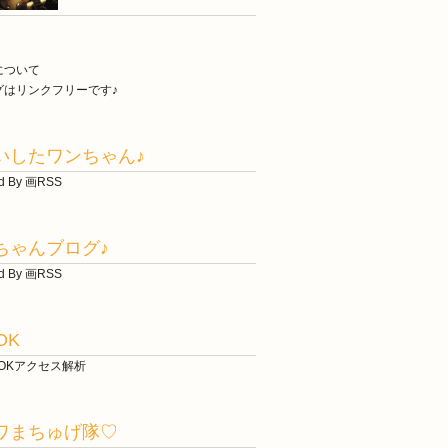
について
グはリンクフリーです♪
いしたワンちゃん♪
d By 画RSS
ちゃんブログ♪
d By 画RSS
OK
ワまちゅげ隊♡