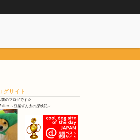
ログサイト
し前のブログです☆
 Walker ～豆柴ずん太の探検記～