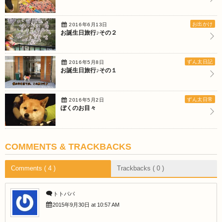
お出かけ
2016年6月13日
お誕生日旅行♪その２
ずん太日記
2016年5月8日
お誕生日旅行♪その１
ずん太日常
2016年5月2日
ぼくのお目々
COMMENTS & TRACKBACKS
Comments ( 4 )
Trackbacks ( 0 )
トトパパ
2015年9月30日 at 10:57 AM