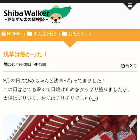
HOME
ずん太日記
お出かけ
浅草は熱かった！
2015年9月30日
4388
2
約
分
9月22日にひみちゃんと浅草へ行ってきました！
この日はとても暑くて日焼け止めをタップリ塗りましたが、
太陽はジリジリ、お肌はチリチリでした(-_-)