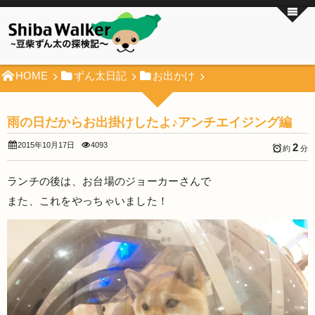
HOME
ずん太日記
お出かけ
雨の日だからお出掛けしたよ♪アンチエイジング編
2015年10月17日
4093
2
約
分
ランチの後は、お台場のジョーカーさんで
また、これをやっちゃいました！