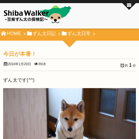
HOME
ずん太日記
ずん太日常
今日が本番！
2016年1月20日
3918
1
約
分
ずん太です(^^)